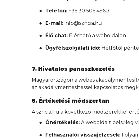
●
Telefon:
+36 30 506 4960
●
E-mail:
info@szncia.hu
●
Élő chat:
Elérhető a weboldalon
●
Ügyfélszolgálati idő:
Hétfőtől péntek
7. Hivatalos panaszkezelés
Magyarországon a webes akadálymentesítés
az akadálymentesítéssel kapcsolatos megk
8. Értékelési módszertan
A szncia.hu a következő módszerekkel ért
●
Önértékelés:
A weboldalt belsőleg v
●
Felhasználói visszajelzések:
Folyama