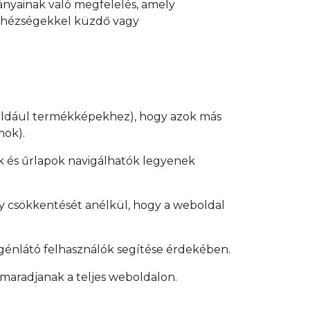
nyainak való megfelelés, amely
 nehézségekkel küzdő vagy
például termékképekhez), hogy azok más
mok).
k és űrlapok navigálhatók legyenek
y csökkentését anélkül, hogy a weboldal
génlátó felhasználók segítése érdekében.
maradjanak a teljes weboldalon.