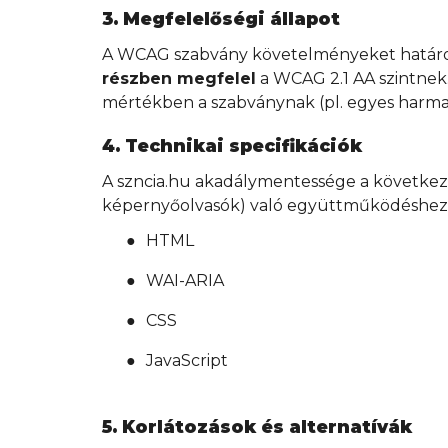
3. Megfelelőségi állapot
A WCAG szabvány követelményeket határoz 
részben megfelel
a WCAG 2.1 AA szintnek.
mértékben a szabványnak (pl. egyes harm
4. Technikai specifikációk
A szncia.hu akadálymentessége a következő
képernyőolvasók) való együttműködéshez
●
HTML
●
WAI-ARIA
●
CSS
●
JavaScript
5. Korlátozások és alternatívák