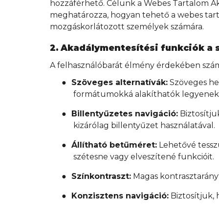
hozzáférhető. Célunk a Webes Tartalom Ak
meghatározza, hogyan tehető a webes tarta
mozgáskorlátozott személyek számára.
2. Akadálymentesítési funkciók a 
A felhasználóbarát élmény érdekében szám
●
Szöveges alternatívák:
Szöveges hel
formátumokká alakíthatók legyenek (
●
Billentyűzetes navigáció:
Biztosítj
kizárólag billentyűzet használatával.
●
Állítható betűméret:
Lehetővé tessz
szétesne vagy elveszítené funkcióit.
●
Színkontraszt:
Magas kontrasztarányt
●
Konzisztens navigáció:
Biztosítjuk,