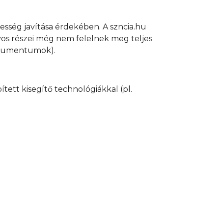
ség javítása érdekében. A szncia.hu
nyos részei még nem felelnek meg teljes
okumentumok).
ett kisegítő technológiákkal (pl.