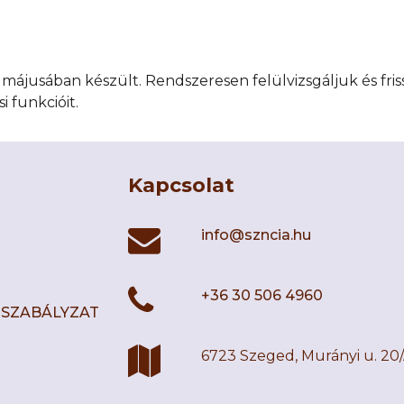
májusában készült. Rendszeresen felülvizsgáljuk és friss
 funkcióit.
Kapcsolat
info@szncia.hu
+36 30 506 4960
I SZABÁLYZAT
6723 Szeged, Murányi u. 20