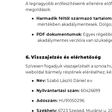
A legnagyobb erőfeszítéseink ellenére előf
megoldások:
●
Harmadik féltől származó tartalom
mértékben akadálymentesek. Dolgozu
●
PDF dokumentumok:
Egyes régebbi
akadálymentes verzióra van szüksége
6. Visszajelzés és elérhetőség
Szívesen fogadjuk visszajelzését a szncia
weboldal bármely részének eléréséhez, kér
●
Név:
Szabó László Dániel e.v.
●
Nyilvántartási szám:
60426699
●
Adószám:
HU91050296
●
Székhely:
6723 Szeged, Murányi u. 2