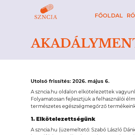
FŐOLDAL
RÓ
AKADÁLYMENT
Utolsó frissítés: 2026. május 6.
A szncia.hu oldalon elkötelezettek vagyunk
Folyamatosan fejlesztjük a felhasználói é
természetes egészségmegőrző termékeink m
1. Elkötelezettségünk
A szncia.hu (üzemeltető: Szabó László Dánie