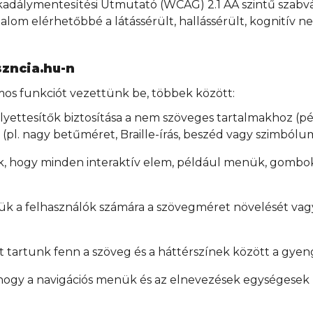
adálymentesítési Útmutató (WCAG) 2.1 AA szintű szabvá
lom elérhetőbbé a látássérült, hallássérült, kognitív
szncia.hu-n
os funkciót vezettünk be, többek között:
yettesítők biztosítása a nem szöveges tartalmakhoz (
pl. nagy betűméret, Braille-írás, beszéd vagy szimbólu
uk, hogy minden interaktív elem, például menük, gombo
ük a felhasználók számára a szövegméret növelését vag
 tartunk fenn a szöveg és a háttérszínek között a gyen
 hogy a navigációs menük és az elnevezések egységesek 