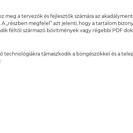
meg a tervezők és fejlesztők számára az akadálymentes
 A „részben megfelel” azt jelenti, hogy a tartalom bizo
adik féltől származó bővítmények vagy régebbi PDF d
 technológiákra támaszkodik a böngészőkkel és a telepít
: