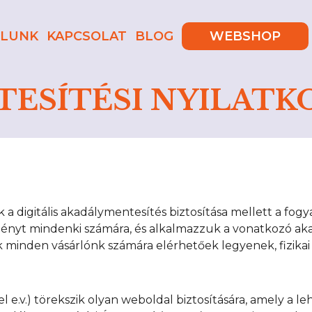
LUNK
KAPCSOLAT
BLOG
WEBSHOP
ESÍTÉSI NYILATK
 a digitális akadálymentesítés biztosítása mellett a fo
lményt mindenki számára, és alkalmazzuk a vonatkozó ak
inden vásárlónk számára elérhetőek legyenek, fizikai 
l e.v.) törekszik olyan weboldal biztosítására, amely a