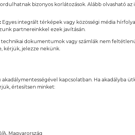
ordulhatnak bizonyos korlátozások. Alább olvasható az i
:
Egyes integrált térképek vagy közösségi média hírfol
nk partnereinkkel ezek javításán.
 technikai dokumentumok vagy számlák nem feltétlenül
, kérjük, jelezze nekünk.
.hu akadálymentességével kapcsolatban. Ha akadályba ütk
jük, értesítsen minket:
0/A, Magyarország