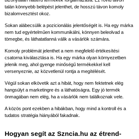
talán könnyebb belépést jelenthet, de hosszú távon komoly 
bizalomvesztést okoz.
Sokan alábecsülik a
pozicionálás jelentőségét
is. Ha egy márka 
nem tud egyértelműen kommunikálni, könnyen beleolvad a 
tömegbe, és láthatatlanná válik a vásárlók számára.
Komoly problémát jelenthet a
nem megfelelő értékesítési 
csatorna kiválasztása
is. Ha egy márka olyan környezetben 
jelenik meg, ahol gyenge minőségű termékekkel kell 
versenyeznie, az közvetlenül rontja a megítélését.
Végül sokan elkövetik azt a hibát, hogy nem fektetnek elég 
hangsúlyt a
marketingre és a láthatóságra
. Egy jó termék 
önmagában nem elég, ha a vásárlók nem találkoznak vele.
A közös pont ezekben a hibákban, hogy mind a kontroll és a 
tudatos stratégia hiányából fakadnak.
Hogyan segít az Szncia.hu az étrend-