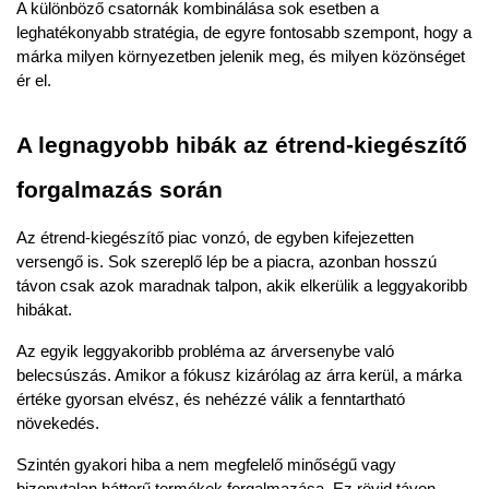
A különböző csatornák kombinálása sok esetben a 
leghatékonyabb stratégia, de egyre fontosabb szempont, hogy a 
márka milyen környezetben jelenik meg, és milyen közönséget 
ér el.
A legnagyobb hibák az étrend-kiegészítő 
forgalmazás során
Az étrend-kiegészítő piac vonzó, de egyben kifejezetten 
versengő is. Sok szereplő lép be a piacra, azonban hosszú 
távon csak azok maradnak talpon, akik elkerülik a leggyakoribb 
hibákat.
Az egyik leggyakoribb probléma az
árversenybe való 
belecsúszás
. Amikor a fókusz kizárólag az árra kerül, a márka 
értéke gyorsan elvész, és nehézzé válik a fenntartható 
növekedés.
Szintén gyakori hiba a
nem megfelelő minőségű vagy 
bizonytalan hátterű termékek forgalmazása
. Ez rövid távon 