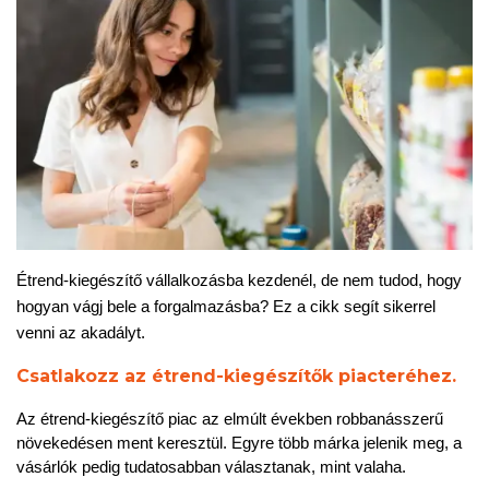
Étrend-kiegészítő vállalkozásba kezdenél, de nem tudod, hogy 
hogyan vágj bele a forgalmazásba? Ez a cikk segít sikerrel 
venni az akadályt.
Csatlakozz az étrend-kiegészítők piacteréhez.
Az étrend-kiegészítő piac az elmúlt években robbanásszerű 
növekedésen ment keresztül. Egyre több márka jelenik meg, a 
vásárlók pedig tudatosabban választanak, mint valaha.