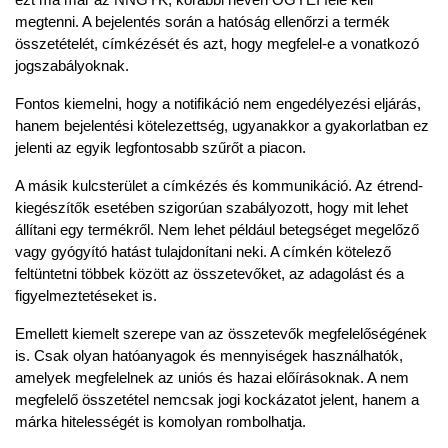
megtenni. A bejelentés során a hatóság ellenőrzi a termék 
összetételét, címkézését és azt, hogy megfelel-e a vonatkozó 
jogszabályoknak.
Fontos kiemelni, hogy a notifikáció nem engedélyezési eljárás, 
hanem bejelentési kötelezettség, ugyanakkor a gyakorlatban ez 
jelenti az egyik legfontosabb szűrőt a piacon.
A másik kulcsterület a
címkézés és kommunikáció
. Az étrend-
kiegészítők esetében szigorúan szabályozott, hogy mit lehet 
állítani egy termékről. Nem lehet például betegséget megelőző 
vagy gyógyító hatást tulajdonítani neki. A címkén kötelező 
feltüntetni többek között az összetevőket, az adagolást és a 
figyelmeztetéseket is.
Emellett kiemelt szerepe van az
összetevők megfelelőségének
is. Csak olyan hatóanyagok és mennyiségek használhatók, 
amelyek megfelelnek az uniós és hazai előírásoknak. A nem 
megfelelő összetétel nemcsak jogi kockázatot jelent, hanem a 
márka hitelességét is komolyan rombolhatja.