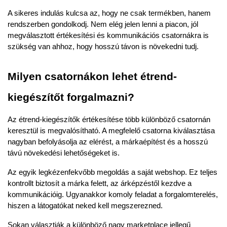
A sikeres indulás kulcsa az, hogy ne csak termékben, hanem 
rendszerben gondolkodj. Nem elég jelen lenni a piacon, jól 
megválasztott értékesítési és kommunikációs csatornákra is 
szükség van ahhoz, hogy hosszú távon is növekedni tudj.
Milyen csatornákon lehet étrend-
kiegészítőt forgalmazni?
Az étrend-kiegészítők értékesítése több különböző csatornán 
keresztül is megvalósítható. A megfelelő csatorna kiválasztása 
nagyban befolyásolja az elérést, a márkaépítést és a hosszú 
távú növekedési lehetőségeket is.
Az egyik legkézenfekvőbb megoldás a
saját webshop
. Ez teljes 
kontrollt biztosít a márka felett, az árképzéstől kezdve a 
kommunikációig. Ugyanakkor komoly feladat a forgalomterelés, 
hiszen a látogatókat neked kell megszerezned.
Sokan választják a különböző
nagy marketplace jellegű 