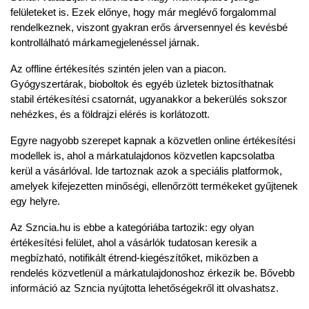
felületeket
is. Ezek előnye, hogy már meglévő forgalommal 
rendelkeznek, viszont gyakran erős árversennyel és kevésbé 
kontrollálható márkamegjelenéssel járnak.
Az
offline értékesítés
szintén jelen van a piacon. 
Gyógyszertárak, bioboltok és egyéb üzletek biztosíthatnak 
stabil értékesítési csatornát, ugyanakkor a bekerülés sokszor 
nehézkes, és a földrajzi elérés is korlátozott.
Egyre nagyobb szerepet kapnak a
közvetlen online értékesítési 
modellek
is, ahol a márkatulajdonos közvetlen kapcsolatba 
kerül a vásárlóval. Ide tartoznak azok a speciális platformok, 
amelyek kifejezetten minőségi, ellenőrzött termékeket gyűjtenek 
egy helyre.
Az Szncia.hu is ebbe a kategóriába tartozik: egy olyan 
értékesítési felület, ahol a vásárlók tudatosan keresik a 
megbízható, notifikált étrend-kiegészítőket, miközben a 
rendelés közvetlenül a márkatulajdonoshoz érkezik be. Bővebb 
információ az Szncia nyújtotta lehetőségekről
itt olvashatsz
.