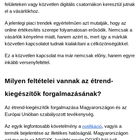
felületeken vagy közvetlen digitális csatornákon keresztül jutnak 
el a vásárlókhoz.
A jelenlegi piaci trendek egyértelműen azt mutatják, hogy az 
online értékesítés szerepe folyamatosan erősödik. Nemcsak a 
vásárlók kényelme miatt, hanem azért is, mert így a márkák 
közvetlen kapcsolatot tudnak kialakítani a célközönségükkel.
Ez a közvetlen kapcsolat ma már nemcsak előny, hanem egyre 
inkább versenyfeltétel.
Milyen feltételei vannak az étrend-
kiegészítők forgalmazásának?
Az étrend-kiegészítők forgalmazása Magyarországon és az 
Európai Unióban szabályozott tevékenység.
Az egyik legfontosabb követelmény a
notifikáció
, vagyis a 
termék bejelentése az illetékes hatóságnál. Magyarországon 
ezt ma már az NNGYK, korábbi nevén OGYÉI felé kell 