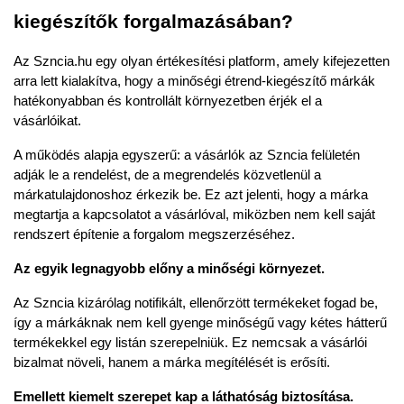
kiegészítők forgalmazásában?
Az Szncia.hu egy olyan értékesítési platform, amely kifejezetten 
arra lett kialakítva, hogy a minőségi étrend-kiegészítő márkák 
hatékonyabban és kontrollált környezetben érjék el a 
vásárlóikat.
A működés alapja egyszerű: a vásárlók az Szncia felületén 
adják le a rendelést, de a megrendelés közvetlenül a 
márkatulajdonoshoz érkezik be. Ez azt jelenti, hogy a márka 
megtartja a kapcsolatot a vásárlóval, miközben nem kell saját 
rendszert építenie a forgalom megszerzéséhez.
Az egyik legnagyobb előny a
minőségi környezet
.
Az Szncia kizárólag notifikált, ellenőrzött termékeket fogad be, 
így a márkáknak nem kell gyenge minőségű vagy kétes hátterű 
termékekkel egy listán szerepelniük. Ez nemcsak a vásárlói 
bizalmat növeli, hanem a márka megítélését is erősíti.
Emellett kiemelt szerepet kap a
láthatóság biztosítása
.