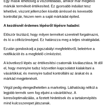
Egy másik lehetőség a
viszonteladás
, amikor már meglévő 
márkák termékeit értékesíted. Ez gyorsabb indulást tesz 
lehetővé, viszont jellemzően kisebb árréssel és kevesebb 
kontrollal jár, hiszen nem a saját márkádat építed.
A kezdésnél érdemes lépésről lépésre haladni:
Először tisztázd, hogy milyen terméket szeretnél forgalmazni, 
és ki a célközönséged. Ez határozza meg a teljes stratégiádat.
Ezután gondoskodj a jogszabályi megfelelésről, beleértve a 
notifikációt és a megfelelő címkézést.
A következő lépés az értékesítési csatornák kiválasztása. Itt dől 
el, hogy mennyire tudsz közvetlen kapcsolatot kialakítani a 
vásárlókkal, és mennyire tudod kontrollálni az árakat és a 
márkád megjelenését.
Végül pedig elengedhetetlen a marketing. Láthatóság nélkül a 
legjobb termék sem fog eljutni a vásárlókhoz. A 
keresőoptimalizálás, a fizetett hirdetések és a tartalomépítés 
mind kulcsszerepet játszanak.