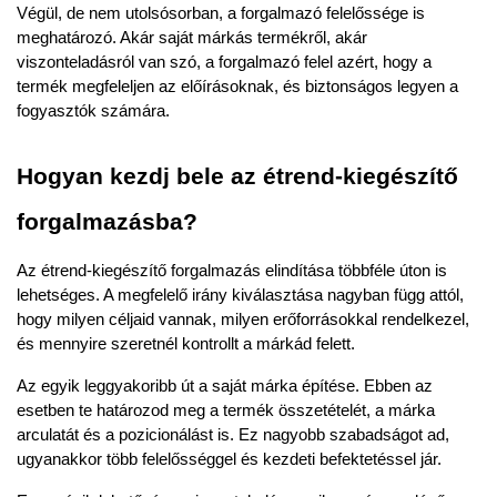
Végül, de nem utolsósorban, a forgalmazó felelőssége is 
meghatározó. Akár saját márkás termékről, akár 
viszonteladásról van szó, a forgalmazó felel azért, hogy a 
termék megfeleljen az előírásoknak, és biztonságos legyen a 
fogyasztók számára.
Hogyan kezdj bele az étrend-kiegészítő 
forgalmazásba?
Az étrend-kiegészítő forgalmazás elindítása többféle úton is 
lehetséges. A megfelelő irány kiválasztása nagyban függ attól, 
hogy milyen céljaid vannak, milyen erőforrásokkal rendelkezel, 
és mennyire szeretnél kontrollt a márkád felett.
Az egyik leggyakoribb út a
saját márka építése
. Ebben az 
esetben te határozod meg a termék összetételét, a márka 
arculatát és a pozicionálást is. Ez nagyobb szabadságot ad, 
ugyanakkor több felelősséggel és kezdeti befektetéssel jár.