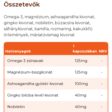
Összetevők
Omega-3, magnézium, ashwagandha kivonat,
gingko kivonat, nobiletin, búzacsíra kivonat,
sáfránykivonat, kamilla, rozmaring, kakukkfű
őrlemények, máriatövismag kivonat
1
Hatóanyagok
kapszulában
NRV
Omega-3 zsírsavak
125mg
-
Magnézium-biszglicinát
125mg
-
Ashwagandha gyökér kivonat
100mg
-
Gingko biloba levél kivonat
40mg
-
Nobiletin
40mg
-