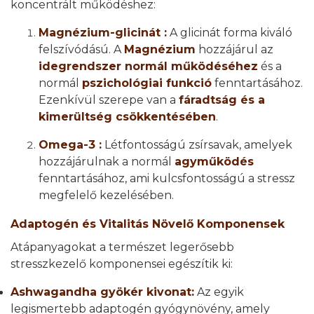
koncentrált működéshez:
Magnézium-glicinát :
A glicinát forma kiváló
felszívódású. A
Magnézium
hozzájárul az
idegrendszer normál működéséhez
és a
normál
pszichológiai funkció
fenntartásához.
Ezenkívül szerepe van a
fáradtság és a
kimerültség csökkentésében
.
Omega-3 :
Létfontosságú zsírsavak, amelyek
hozzájárulnak a normál
agyműködés
fenntartásához, ami kulcsfontosságú a stressz
megfelelő kezelésében.
Adaptogén és Vitalitás Növelő Komponensek
Atápanyagokat a természet legerősebb
stresszkezelő komponensei egészítik ki:
Ashwagandha gyökér kivonat:
Az egyik
legismertebb adaptogén gyógynövény, amely