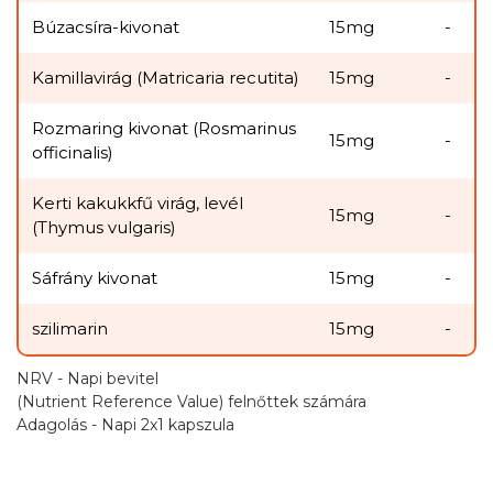
Búzacsíra-kivonat
15mg
-
Kamillavirág (Matricaria recutita)
15mg
-
Rozmaring kivonat (Rosmarinus
15mg
-
officinalis)
Kerti kakukkfű virág, levél
15mg
-
(Thymus vulgaris)
Sáfrány kivonat
15mg
-
szilimarin
15mg
-
NRV - Napi bevitel
(Nutrient Reference Value) felnőttek számára
Adagolás - Napi 2x1 kapszula