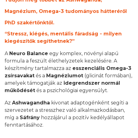
Magnézium, Omega-3 tudományos hátteréről
PhD szakértőnktől.
“Stressz, kiégés, mentális fáradság - milyen
kiegészítők segíthetnek?”
A
Neuro Balance
egy komplex, növényi alapú
formula a feszült élethelyzetek kezelésére. A
készítmény tartalmazza az
esszenciális Omega-3
zsírsavakat
és a
Magnéziumot
(glicinát formában),
amelyek támogatják az
idegrendszer normál
működését
és a pszichológiai egyensúlyt.
Az
Ashwagandha
kivonat adaptogénként segíti a
szervezetet a stresszhez való alkalmazkodásban,
míg a
Sáfrány
hozzájárul a pozitív kedélyállapot
fenntartásához.