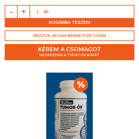
-
+
db
KOSÁRBA TESZEM
NÉZZÜK, MI VAN BENNE PONTOSAN
KÉREM A CSOMAGOT
MEGKEZDEM A TUDATOS KÚRÁT