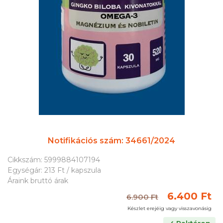
Notifikációs szám: 34661/2024
Cikkszám: 5999884107194
Egységár: 213 Ft / kapszula
Áraink bruttó árak
6.400 Ft
6.900 Ft
Készlet erejéig vagy visszavonásig