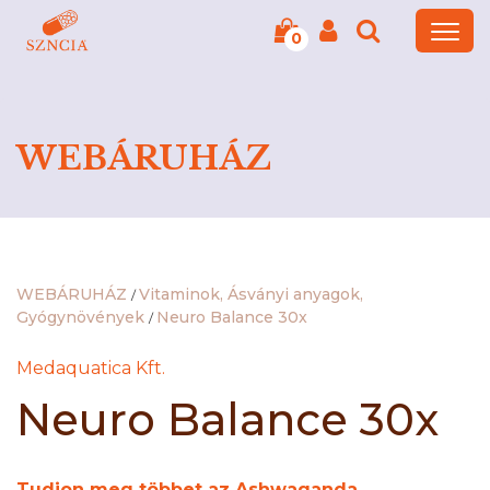
0
WEBÁRUHÁZ
WEBÁRUHÁZ
Vitaminok, Ásványi anyagok,
/
Gyógynövények
Neuro Balance 30x
/
Medaquatica Kft.
Neuro Balance 30x
Tudjon meg többet az Ashwaganda,