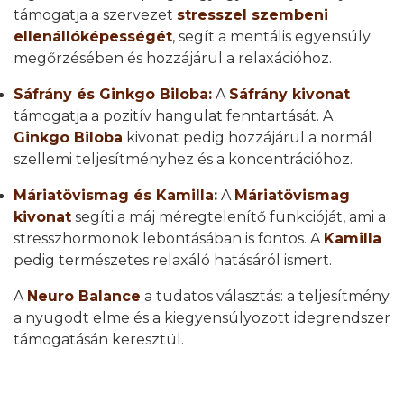
támogatja a szervezet
stresszel szembeni
ellenállóképességét
, segít a mentális egyensúly
megőrzésében és hozzájárul a relaxációhoz.
Sáfrány és Ginkgo Biloba:
A
Sáfrány kivonat
támogatja a pozitív hangulat fenntartását. A
Ginkgo Biloba
kivonat pedig hozzájárul a normál
szellemi teljesítményhez és a koncentrációhoz.
Máriatövismag és Kamilla:
A
Máriatövismag
kivonat
segíti a máj méregtelenítő funkcióját, ami a
stresszhormonok lebontásában is fontos. A
Kamilla
pedig természetes relaxáló hatásáról ismert.
A
Neuro Balance
a tudatos választás: a teljesítmény
a nyugodt elme és a kiegyensúlyozott idegrendszer
támogatásán keresztül.