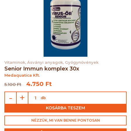
Vitaminok, Ásványi anyagok, Gyógynövények
Senior Immun komplex 30x
Medaquatica Kft.
4.750 Ft
5.100 Ft
-
+
db
KOSÁRBA TESZEM
NÉZZÜK, MI VAN BENNE PONTOSAN